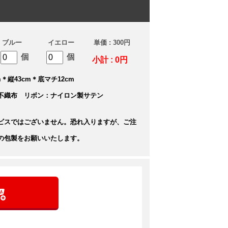
ブルー
イエロー
単価 : 300円
個
個
小計 : 0円
＊縦43cm＊底マチ12cm
不織布 リボン：ナイロン製サテン
ビスではございません。恐れ入りますが、ご注
の包製をお願いいたします。