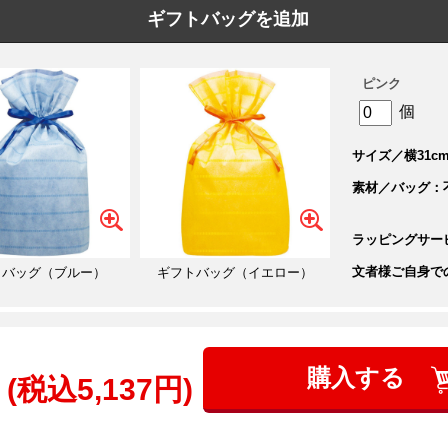
ギフトバッグを追加
ピンク
個
サイズ／横31cm
素材／バッグ：
ラッピングサー
文者様ご自身で
トバッグ（ブルー）
ギフトバッグ（イエロー）
購入する
(税込5,137円)