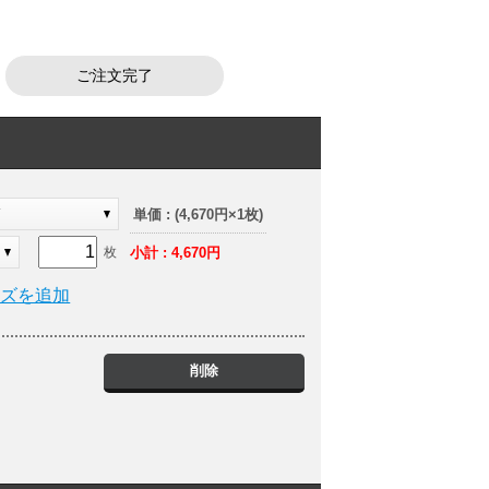
ご注文完了
ド
単価 : (4,670円×1枚)
小計 : 4,670円
枚
イズを追加
削除