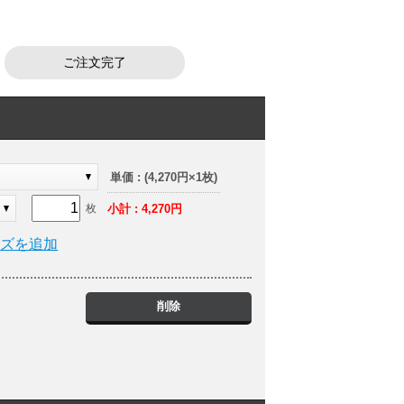
ご注文完了
ト
単価 : (4,270円×1枚)
小計 : 4,270円
枚
イズを追加
削除