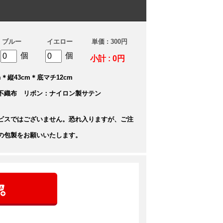
ブルー
イエロー
単価 : 300円
個
個
小計 : 0円
＊縦43cm＊底マチ12cm
不織布 リボン：ナイロン製サテン
ビスではございません。恐れ入りますが、ご注
の包製をお願いいたします。