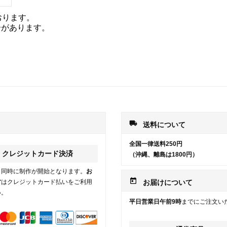
おります。
合があります。
local_shipping
送料について
全国一律送料250円
クレジットカード決済
（沖縄、離島は1800円）
と同時に制作が開始となります。
お
today
方
はクレジットカード払いをご利用
お届けについて
い。
平日営業日午前9時
までにご注文い