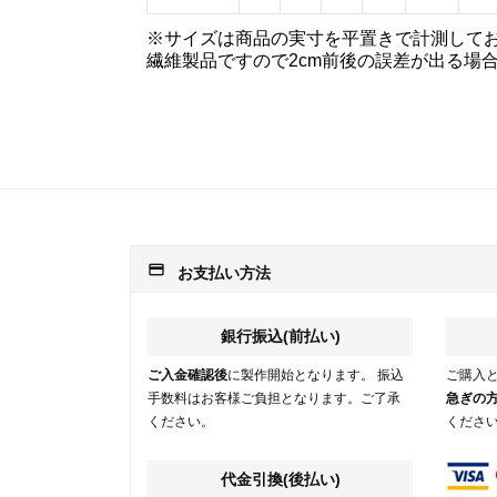
※サイズは商品の実寸を平置きで計測して
繊維製品ですので2cm前後の誤差が出る場
payment
お支払い方法
銀行振込(前払い)
ご入金確認後
に製作開始となります。 振込
ご購入
手数料はお客様ご負担となります。ご了承
急ぎの
ください。
くださ
代金引換(後払い)