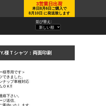
3営業日出荷
本日
8月6日
ご購入で
8月10日
に発送致します
並び替え:
s-T.Y.様Ｔシャツ：両面印刷
ー様専用です＞
ツできました。
ンナップ車種対応
ＯＫ!!
連絡下さい。
ージ送信、
ご案内いたします。