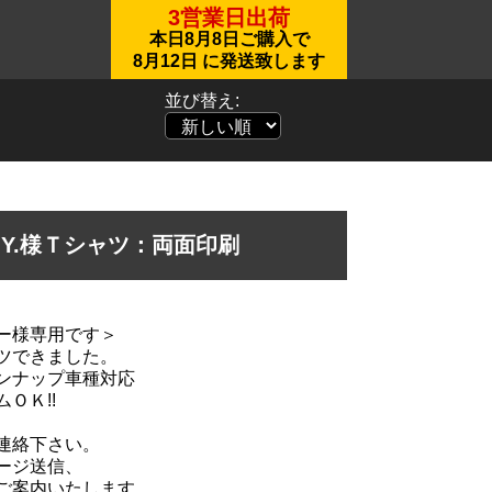
3営業日出荷
本日
8月8日
ご購入で
8月12日
に発送致します
並び替え:
s-T.Y.様Ｔシャツ：両面印刷
ー様専用です＞
ツできました。
ンナップ車種対応
ＯＫ!!
連絡下さい。
ージ送信、
ご案内いたします。