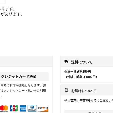
おります。
合があります。
local_shipping
送料について
全国一律送料250円
クレジットカード決済
（沖縄、離島は1800円）
と同時に制作が開始となります。
お
today
方
はクレジットカード払いをご利用
お届けについて
い。
平日営業日午前9時
までにご注文い