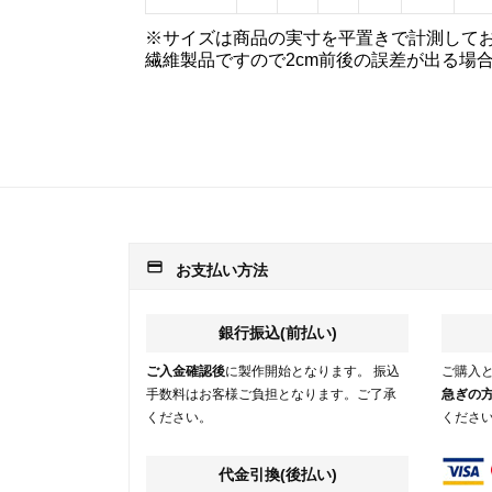
※サイズは商品の実寸を平置きで計測して
繊維製品ですので2cm前後の誤差が出る場
payment
お支払い方法
銀行振込(前払い)
ご入金確認後
に製作開始となります。 振込
ご購入
手数料はお客様ご負担となります。ご了承
急ぎの
ください。
くださ
代金引換(後払い)