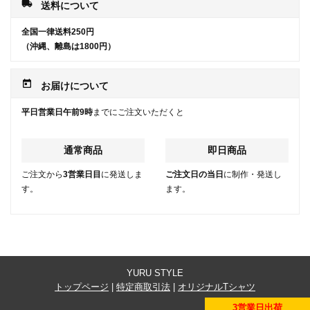
local_shipping
送料について
全国一律送料250円
（沖縄、離島は1800円）
today
お届けについて
平日営業日午前9時
までにご注文いただくと
通常商品
即日商品
ご注文から
3営業日目
に発送しま
ご注文日の当日
に制作・発送し
す。
ます。
YURU STYLE
トップページ
|
特定商取引法
|
オリジナルTシャツ
3営業日出荷