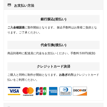
payment
お支払い方法
銀行振込(前払い)
ご入金確認後
に製作開始となります。 振込手数料はお客様ご負担とな
ります。ご了承ください。
代金引換(後払い)
商品到着時に配達員に代金をお支払いください。手数料:530円(税別)
クレジットカード決済
ご購入と同時に制作が開始となります。
お急ぎの方
はクレジットカード
払いをご利用ください。