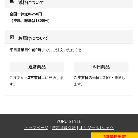
local_shipping
送料について
全国一律送料250円
（沖縄、離島は1800円）
today
お届けについて
平日営業日午前9時
までにご注文いただくと
通常商品
即日商品
ご注文から
3営業日目
に発送しま
ご注文日の当日
に制作・発送し
す。
ます。
YURU STYLE
トップページ
|
特定商取引法
|
オリジナルTシャツ
3営業日出荷