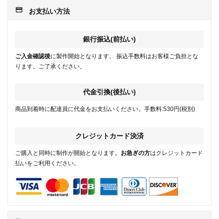
payment
お支払い方法
銀行振込(前払い)
ご入金確認後
に製作開始となります。 振込手数料はお客様ご負担とな
ります。ご了承ください。
代金引換(後払い)
商品到着時に配達員に代金をお支払いください。手数料:530円(税別)
クレジットカード決済
ご購入と同時に制作が開始となります。
お急ぎの方
はクレジットカード
払いをご利用ください。