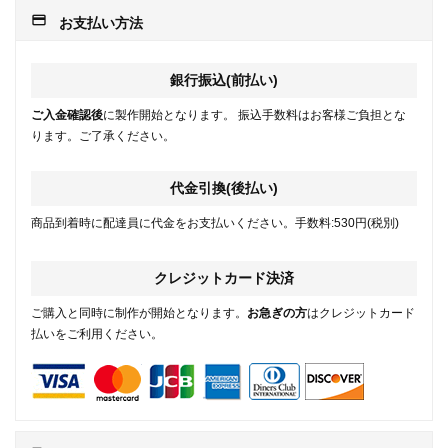
payment
お支払い方法
銀行振込(前払い)
ご入金確認後
に製作開始となります。 振込手数料はお客様ご負担とな
ります。ご了承ください。
代金引換(後払い)
商品到着時に配達員に代金をお支払いください。手数料:530円(税別)
クレジットカード決済
ご購入と同時に制作が開始となります。
お急ぎの方
はクレジットカード
払いをご利用ください。