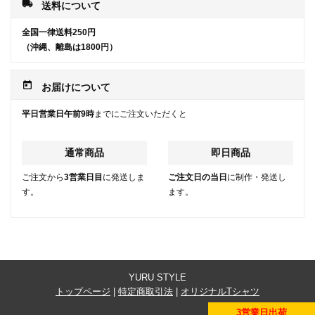
local_shipping
送料について
全国一律送料250円
（沖縄、離島は1800円）
today
お届けについて
平日営業日午前9時
までにご注文いただくと
通常商品
即日商品
ご注文から
3営業日目
に発送しま
ご注文日の当日
に制作・発送し
す。
ます。
YURU STYLE
トップページ
|
特定商取引法
|
オリジナルTシャツ
3営業日出荷