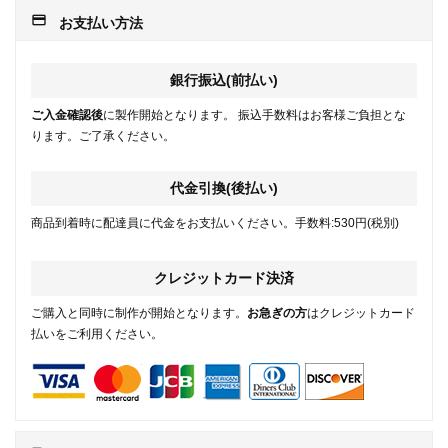
payment
お支払い方法
銀行振込(前払い)
ご入金確認後
に製作開始となります。 振込手数料はお客様ご負担とな
ります。ご了承ください。
代金引換(後払い)
商品到着時に配達員に代金をお支払いください。手数料:530円(税別)
クレジットカード決済
ご購入と同時に制作が開始となります。
お急ぎの方
はクレジットカード
払いをご利用ください。