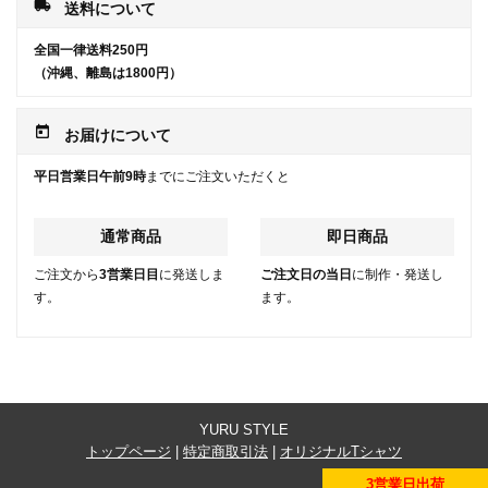
local_shipping
送料について
全国一律送料250円
（沖縄、離島は1800円）
today
お届けについて
平日営業日午前9時
までにご注文いただくと
通常商品
即日商品
ご注文から
3営業日目
に発送しま
ご注文日の当日
に制作・発送し
す。
ます。
YURU STYLE
トップページ
|
特定商取引法
|
オリジナルTシャツ
3営業日出荷