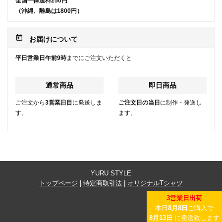
全国一律送料250円
（沖縄、離島は1800円）
today
お届けについて
平日営業日午前9時
までにご注文いただくと
通常商品
即日商品
ご注文から
3営業日目
に発送しま
ご注文日の当日
に制作・発送し
す。
ます。
YURU STYLE
トップページ
|
特定商取引法
|
オリジナルTシャツ
3営業日出荷
本日
8月8日
ご購入で
8月13日
に発送致します