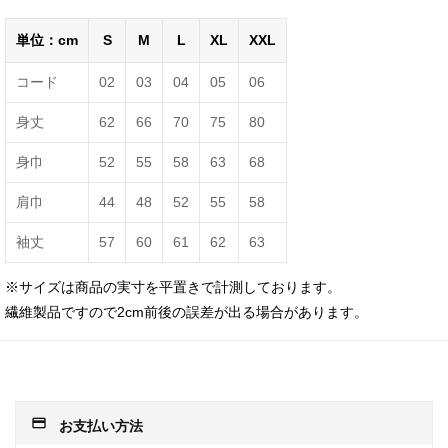
単位：cm
S
M
L
XL
XXL
コード
02
03
04
05
06
身丈
62
66
70
75
80
身巾
52
55
58
63
68
肩巾
44
48
52
55
58
袖丈
57
60
61
62
63
※サイズは商品の実寸を平置きで計測しております。
繊維製品ですので2cm前後の誤差が出る場合があります。
payment
お支払い方法