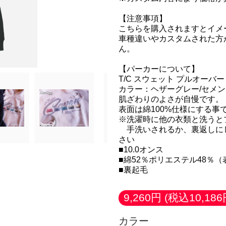
【注意事項】
こちらを購入されますとイメ
車種違いやカスタムされた方
ん。
【パーカーについて】
T/C スウェット プルオーバー
カラー：ヘザーグレー/セメン
肌ざわりのよさが自慢です。
表面は綿100%仕様にする事
※洗濯時に他の衣類と洗うと
手洗いされるか、裏返しに
さい
■10.0オンス
■綿52％ポリエステル48％（表
■裏起毛
9,260円
(税込10,186
カラー