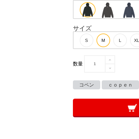
サイズ
数量
コペン
ｃｏｐｅｎ