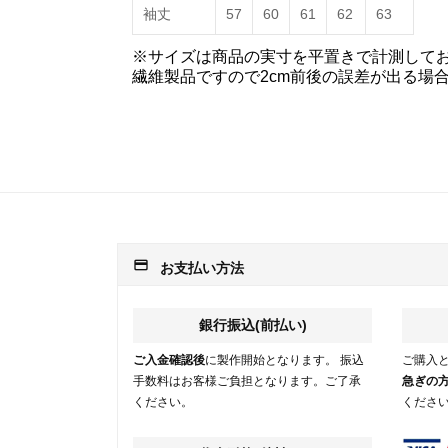
袖丈
57
60
61
62
63
※サイズは商品の実寸を平置きで計測して
繊維製品ですので2cm前後の誤差が出る場
payment
お支払い方法
銀行振込(前払い)
ご入金確認後
に製作開始となります。 振込
ご購入
手数料はお客様ご負担となります。ご了承
急ぎの
ください。
くださ