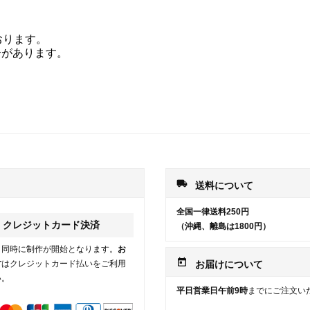
おります。
合があります。
local_shipping
送料について
全国一律送料250円
クレジットカード決済
（沖縄、離島は1800円）
と同時に制作が開始となります。
お
today
方
はクレジットカード払いをご利用
お届けについて
い。
平日営業日午前9時
までにご注文い