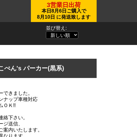
3営業日出荷
本日
8月6日
ご購入で
8月10日
に発送致します
並び替え:
s-こぺん's パーカー(黒系)
ーできました。
ンナップ車種対応
ＯＫ!!
連絡下さい。
ージ送信、
ご案内いたします。
異なります