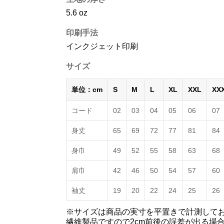
5.6 oz
印刷手法
インクジェット印刷
サイズ
単位：cm
S
M
L
XL
XXL
XX
コード
02
03
04
05
06
07
身丈
65
69
72
77
81
84
身巾
49
52
55
58
63
68
肩巾
42
46
50
54
57
60
袖丈
19
20
22
24
25
26
※サイズは商品の実寸を平置きで計測して
繊維製品ですので2cm前後の誤差が出る場