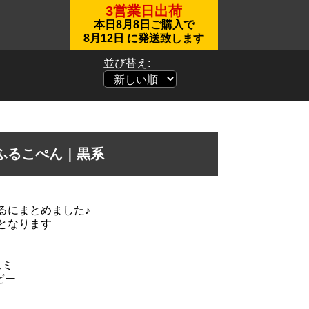
3営業日出荷
本日
8月8日
ご購入で
8月12日
に発送致します
並び替え:
ふるこぺん｜黒系
るにまとめました♪
となります
スミ
ビー