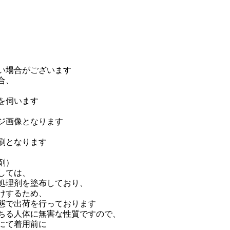
い場合がございます
合、
を伺います
ジ画像となります
、
刷となります
剤）
しては、
処理剤を塗布しており、
けするため、
態で出荷を行っております
ちる人体に無害な性質ですので、
にて着用前に