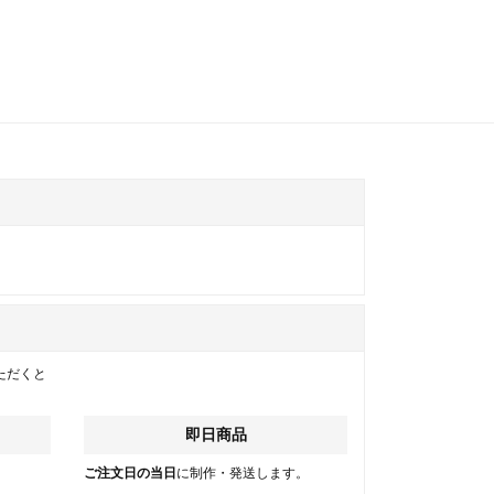
ただくと
即日商品
。
ご注文日の当日
に制作・発送します。