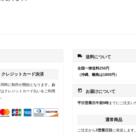
local_shipping
送料について
全国一律送料250円
クレジットカード決済
（沖縄、離島は1800円）
と同時に制作が開始となります。
お
today
方
はクレジットカード払いをご利用
お届けについて
い。
平日営業日午前9時
までにご注文い
通常商品
ご注文から
3営業日目
に発送します